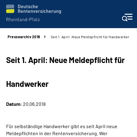
Pressearchiv 2018
Seit 1. April: Neue Meldepflicht für Handwerker
Unsere Leistungen
Beratung
Seit 1. April: Neue Meldepflicht für
Online-Services
Handwerker
Karriere
Datum:
20.06.2018
Presse
Über uns
Für selbständige Handwerker gibt es seit April neue
Meldepflichten in der Rentenversicherung. Wer