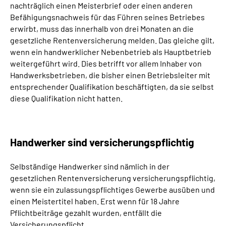
nachträglich einen Meisterbrief oder einen anderen
Inhalte in Gebärdensprache (DGS)
Befähigungsnachweis für das Führen seines Betriebes
erwirbt, muss das innerhalb von drei Monaten an die
Leichte Sprache
gesetzliche Rentenversicherung melden. Das gleiche gilt,
wenn ein handwerklicher Nebenbetrieb als Hauptbetrieb
Suche
weitergeführt wird. Dies betrifft vor allem Inhaber von
Handwerksbetrieben, die bisher einen Betriebsleiter mit
entsprechender Qualifikation beschäftigten, da sie selbst
diese Qualifikation nicht hatten.
Mein Kundenportal
Handwerker sind versicherungspflichtig
Selbständige Handwerker sind nämlich in der
gesetzlichen Rentenversicherung versicherungspflichtig,
wenn sie ein zulassungspflichtiges Gewerbe ausüben und
einen Meistertitel haben. Erst wenn für 18 Jahre
Pflichtbeiträge gezahlt wurden, entfällt die
Versicherungspflicht.