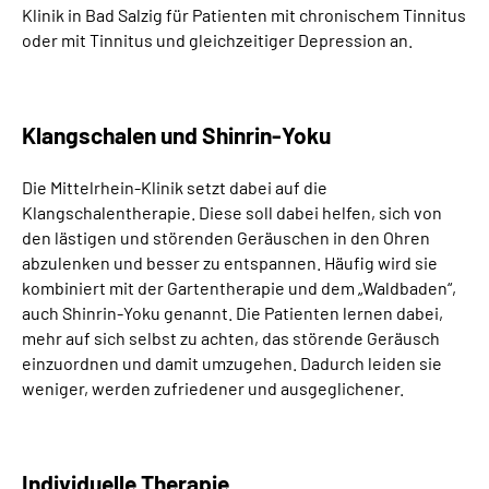
Klinik in Bad Salzig für Patienten mit chronischem Tinnitus
Inhalte in Gebärdensprache (DGS)
oder mit Tinnitus und gleichzeitiger Depression an.
Leichte Sprache
Klangschalen und Shinrin-Yoku
Suche
Die Mittelrhein-Klinik setzt dabei auf die
Klangschalentherapie. Diese soll dabei helfen, sich von
Mein Kundenportal
den lästigen und störenden Geräuschen in den Ohren
abzulenken und besser zu entspannen. Häufig wird sie
kombiniert mit der Gartentherapie und dem „Waldbaden“,
auch Shinrin-Yoku genannt. Die Patienten lernen dabei,
mehr auf sich selbst zu achten, das störende Geräusch
einzuordnen und damit umzugehen. Dadurch leiden sie
weniger, werden zufriedener und ausgeglichener.
Individuelle Therapie