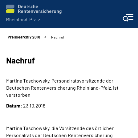
Pressearchiv 2018
Nachruf
Unsere Leistungen
Beratung
Nachruf
Online-Services
Martina Taschowsky, Personalratsvorsitzende der
Deutschen Rentenversicherung Rheinland-Pfalz, ist
Karriere
verstorben
Datum:
23.10.2018
Presse
Über uns
Martina Taschowsky, die Vorsitzende des örtlichen
Personalrats der Deutschen Rentenversicherung