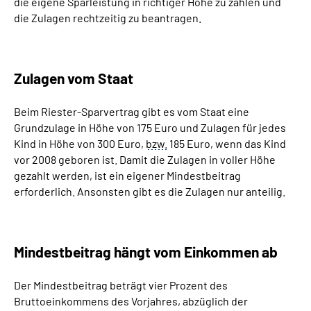
die eigene Sparleistung in richtiger Höhe zu zahlen und
Inhalte in Gebärdensprache (DGS)
die Zulagen rechtzeitig zu beantragen.
Leichte Sprache
Zulagen vom Staat
Suche
Beim Riester-Sparvertrag gibt es vom Staat eine
Grundzulage in Höhe von 175 Euro und Zulagen für jedes
Kind in Höhe von 300 Euro,
bzw.
185 Euro, wenn das Kind
Mein Kundenportal
vor 2008 geboren ist. Damit die Zulagen in voller Höhe
gezahlt werden, ist ein eigener Mindestbeitrag
erforderlich. Ansonsten gibt es die Zulagen nur anteilig.
Mindestbeitrag hängt vom Einkommen ab
Der Mindestbeitrag beträgt vier Prozent des
Bruttoeinkommens des Vorjahres, abzüglich der