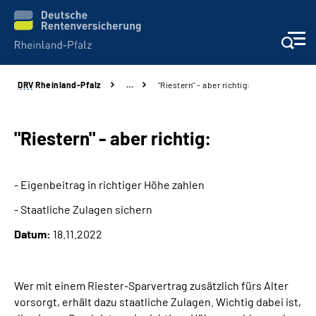
DRV
Rheinland-Pfalz
…
"Riestern" - aber richtig:
Unsere Leistungen
Beratung
"Riestern" - aber richtig:
Online-Services
- Eigenbeitrag in richtiger Höhe zahlen
- Staatliche Zulagen sichern
Karriere
Datum:
18.11.2022
Presse
Wer mit einem Riester-Sparvertrag zusätzlich fürs Alter
Über uns
vorsorgt, erhält dazu staatliche Zulagen. Wichtig dabei ist,