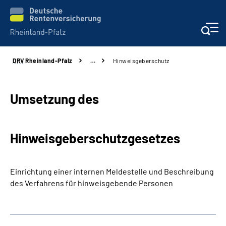
DRV
Rheinland-Pfalz
…
Hinweisgeberschutz
Unsere Leistungen
Beratung
Umsetzung des
Online-Services
Hinweisgeberschutzgesetzes
Karriere
Einrichtung einer internen Meldestelle und Beschreibung
Presse
des Verfahrens für hinweisgebende Personen
Über uns