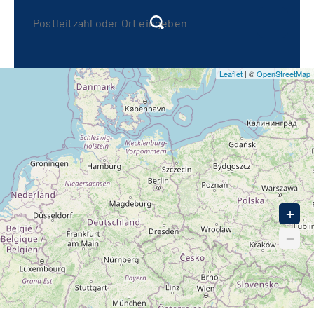
20
30
Leaflet
| ©
OpenStreetMap
40
50
90
+
−