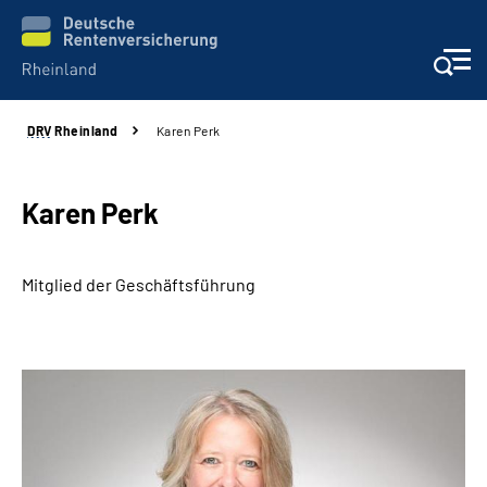
DRV
Rheinland
Karen Perk
Aktuelles
Beratung und Kontakt
Karen Perk
Online-Services
Mitglied der Geschäftsführung
Klinikverbund
Karriere
Über uns