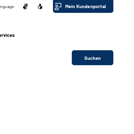
Mein Kundenportal
nguage
ervices
Suchen