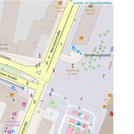
Leaflet
| ©
OpenStreetMap