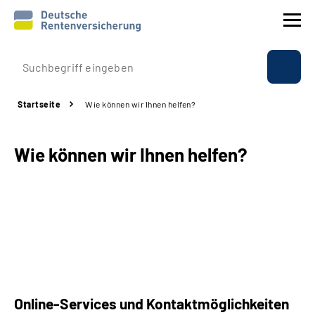
Prävention
Startseite
Wie können wir Ihnen helfen?
Reha
Wie können wir Ihnen helfen?
Rente
Beratung & Kontakt
Experten
Über uns & Presse
Online-Services und Kontaktmöglichkeiten
Online-Services