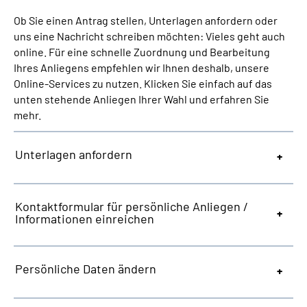
Online-Services
Ob Sie einen Antrag stellen, Unterlagen anfordern oder
uns eine Nachricht schreiben möchten: Vieles geht auch
Die DRV Knappschaft-Bahn-See in Deutscher
online. Für eine schnelle Zuordnung und Bearbeitung
Gebärdensprache
Ihres Anliegens empfehlen wir Ihnen deshalb, unsere
Online-Services zu nutzen. Klicken Sie einfach auf das
unten stehende Anliegen Ihrer Wahl und erfahren Sie
Leichte Sprache
mehr.
Suche
Unterlagen anfordern
Mein Kundenportal
Kontaktformular für persönliche Anliegen /
Informationen einreichen
Persönliche Daten ändern