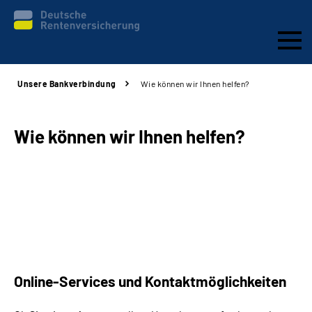
Unsere Bankverbindung
Wie können wir Ihnen helfen?
Aktuelles & Presse
Beratung & Kontakt
Wie können wir Ihnen helfen?
Reha-Kliniken
KBS exklusiv
Arbeitgeber-Services
Online-Services und Kontaktmöglichkeiten
Über uns & Karriere