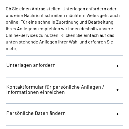
Online-Services
Ob Sie einen Antrag stellen, Unterlagen anfordern oder
uns eine Nachricht schreiben möchten: Vieles geht auch
Die DRV Knappschaft-Bahn-See in Deutscher
online. Für eine schnelle Zuordnung und Bearbeitung
Gebärdensprache
Ihres Anliegens empfehlen wir Ihnen deshalb, unsere
Online-Services zu nutzen. Klicken Sie einfach auf das
unten stehende Anliegen Ihrer Wahl und erfahren Sie
Leichte Sprache
mehr.
Suche
Unterlagen anfordern
Mein Kundenportal
Kontaktformular für persönliche Anliegen /
Informationen einreichen
Persönliche Daten ändern