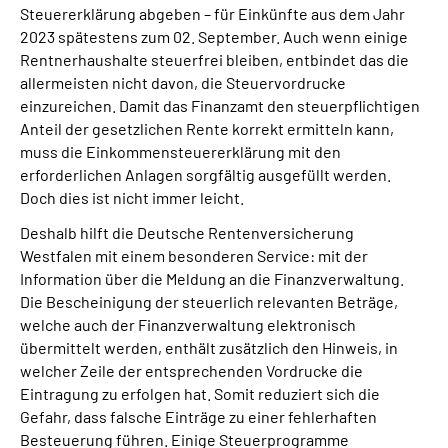
Steuererklärung abgeben – für Einkünfte aus dem Jahr
Online-Services
2023 spätestens zum 02. September. Auch wenn einige
Rentnerhaushalte steuerfrei bleiben, entbindet das die
Inhalte in Gebärdensprache (DGS)
allermeisten nicht davon, die Steuervordrucke
einzureichen. Damit das Finanzamt den steuerpflichtigen
Leichte Sprache
Anteil der gesetzlichen Rente korrekt ermitteln kann,
muss die Einkommensteuererklärung mit den
erforderlichen Anlagen sorgfältig ausgefüllt werden.
Suche
Doch dies ist nicht immer leicht.
Deshalb hilft die Deutsche Rentenversicherung
Westfalen mit einem besonderen Service: mit der
Mein Kundenportal
Information über die Meldung an die Finanzverwaltung.
Die Bescheinigung der steuerlich relevanten Beträge,
welche auch der Finanzverwaltung elektronisch
übermittelt werden, enthält zusätzlich den Hinweis, in
welcher Zeile der entsprechenden Vordrucke die
Eintragung zu erfolgen hat. Somit reduziert sich die
Gefahr, dass falsche Einträge zu einer fehlerhaften
Besteuerung führen. Einige Steuerprogramme