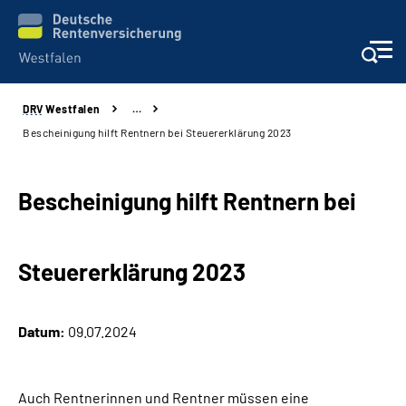
DRV
Westfalen
…
Kontakt und Beratung
Bescheinigung hilft Rentnern bei Steuererklärung 2023
Broschüren und mehr
Bescheinigung hilft Rentnern bei
Experten
Steuererklärung 2023
Presse
Karriere
Datum:
09.07.2024
Über uns
Auch Rentnerinnen und Rentner müssen eine