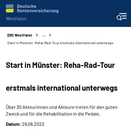
DRV
Westfalen
…
Kontakt und Beratung
Start in Münster: Reha-Rad-Tour erstmals international unterwegs
Broschüren und mehr
Start in Münster: Reha-Rad-Tour
Experten
erstmals international unterwegs
Presse
Karriere
Über 30 Akteurinnen und Akteure treten für den guten
Zweck und für die Rehabilitation in die Pedale.
Über uns
Datum:
29.08.2022