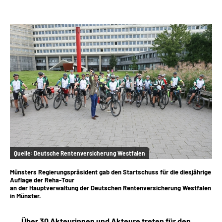
Online-Services
Inhalte in Gebärdensprache (DGS)
Leichte Sprache
Suche
Mein Kundenportal
Quelle:
Deutsche Rentenversicherung Westfalen
Münsters Regierungspräsident gab den Startschuss für die diesjährige
Auflage der Reha-Tour
an der Hauptverwaltung der Deutschen Rentenversicherung Westfalen
in Münster.
Über 30 Akteurinnen und Akteure treten für den