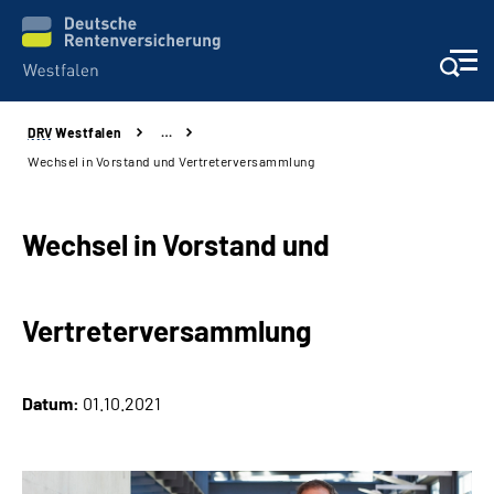
DRV
Westfalen
…
Kontakt und Beratung
Wechsel in Vorstand und Vertreterversammlung
Broschüren und mehr
Wechsel in Vorstand und
Experten
Vertreterversammlung
Presse
Karriere
Datum:
01.10.2021
Über uns