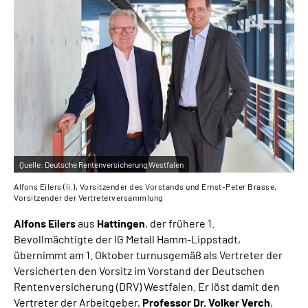
Online-Services
Inhalte in Gebärdensprache (DGS)
Leichte Sprache
Suche
Quelle:
Deutsche Rentenversicherung Westfalen
Mein Kundenportal
Alfons Eilers (li.), Vorsitzender des Vorstands und Ernst-Peter Brasse,
Vorsitzender der Vertreterversammlung
Alfons Eilers
aus
Hattingen
, der frühere 1.
Bevollmächtigte der IG Metall Hamm-Lippstadt,
übernimmt am 1. Oktober turnusgemäß als Vertreter der
Versicherten den Vorsitz im Vorstand der Deutschen
Rentenversicherung (DRV) Westfalen. Er löst damit den
Vertreter der Arbeitgeber,
Professor Dr. Volker Verch
,