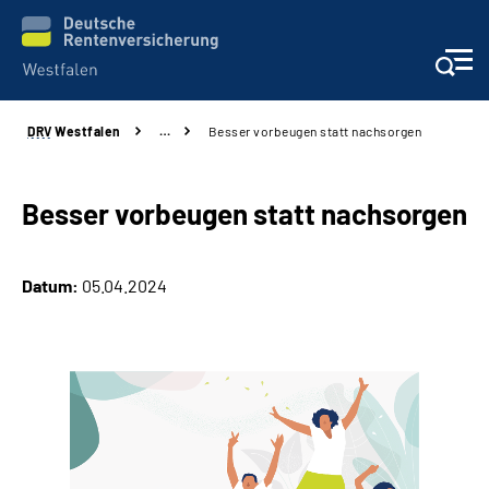
DRV
Westfalen
…
Besser vorbeugen statt nachsorgen
Kontakt und Beratung
Broschüren und mehr
Besser vorbeugen statt nachsorgen
Experten
Datum:
05.04.2024
Presse
Karriere
Über uns