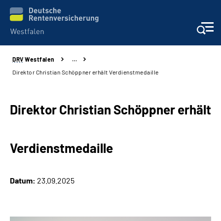
DRV
Westfalen
…
Kontakt und Beratung
Direktor Christian Schöppner erhält Verdienstmedaille
Broschüren und mehr
Direktor Christian Schöppner erhält
Experten
Verdienstmedaille
Presse
Karriere
Datum:
23.09.2025
Über uns