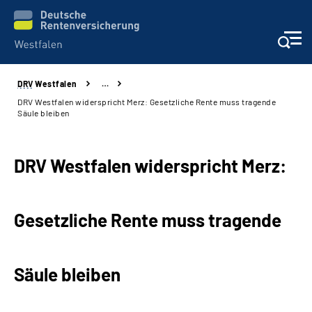
DRV
Westfalen
…
Kontakt und Beratung
DRV Westfalen widerspricht Merz: Gesetzliche Rente muss tragende
Säule bleiben
Broschüren und mehr
DRV Westfalen widerspricht Merz:
Experten
Presse
Gesetzliche Rente muss tragende
Karriere
Säule bleiben
Über uns