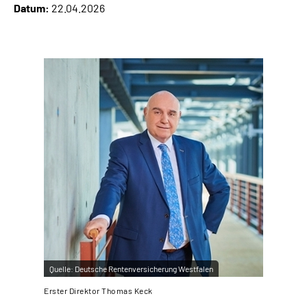
Datum:
22.04.2026
Online-Services
Inhalte in Gebärdensprache (DGS)
Leichte Sprache
Suche
Mein Kundenportal
Quelle:
Deutsche Rentenversicherung Westfalen
Erster Direktor Thomas Keck