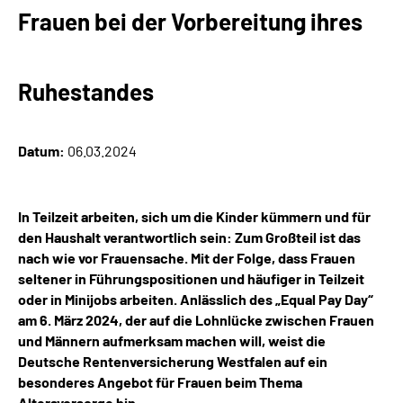
Online-Services
Frauen bei der Vorbereitung ihres
Inhalte in Gebärdensprache (DGS)
Ruhestandes
Leichte Sprache
Datum:
06.03.2024
Suche
In Teilzeit arbeiten, sich um die Kinder kümmern und für
den Haushalt verantwortlich sein: Zum Großteil ist das
Mein Kundenportal
nach wie vor Frauensache. Mit der Folge, dass Frauen
seltener in Führungspositionen und häufiger in Teilzeit
oder in Minijobs arbeiten. Anlässlich des „Equal Pay Day“
am 6. März 2024, der auf die Lohnlücke zwischen Frauen
und Männern aufmerksam machen will, weist die
Deutsche Rentenversicherung Westfalen auf ein
besonderes Angebot für Frauen beim Thema
Altersvorsorge hin.