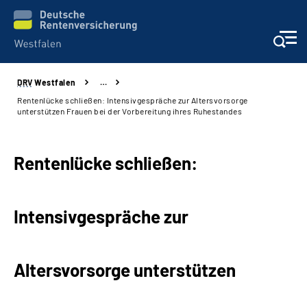
DRV
Westfalen
…
Kontakt und Beratung
Rentenlücke schließen: Intensivgespräche zur Altersvorsorge
unterstützen Frauen bei der Vorbereitung ihres Ruhestandes
Broschüren und mehr
Rentenlücke schließen:
Experten
Presse
Intensivgespräche zur
Karriere
Altersvorsorge unterstützen
Über uns