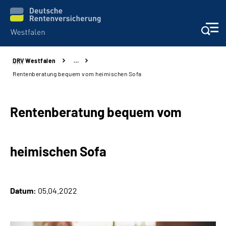
DRV
Westfalen
…
Kontakt und Beratung
Rentenberatung bequem vom heimischen Sofa
Broschüren und mehr
Rentenberatung bequem vom
Experten
heimischen Sofa
Presse
Karriere
Datum:
05.04.2022
Über uns