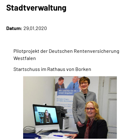
Online-Services
Stadtverwaltung
Inhalte in Gebärdensprache (DGS)
Datum:
29.01.2020
Leichte Sprache
Pilotprojekt der Deutschen Rentenversicherung
Suche
Westfalen
Startschuss im Rathaus von Borken
Mein Kundenportal