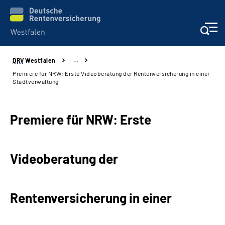
DRV
Westfalen
…
Kontakt und Beratung
Premiere für NRW: Erste Videoberatung der Rentenversicherung in einer
Stadtverwaltung
Broschüren und mehr
Premiere für NRW: Erste
Experten
Presse
Videoberatung der
Karriere
Rentenversicherung in einer
Über uns