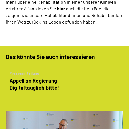
mehr über eine Rehabilitation in einer unserer Kliniken
Online-Services
erfahren? Dann lesen Sie
hier
auch die Beiträge, die
zeigen, wie unsere Rehabilitandinnen und Rehabilitanden
Inhalte in Gebärdensprache (DGS)
ihren Weg zurück ins Leben gefunden haben.
Leichte Sprache
Suche
Das könnte Sie auch interessieren
Pressemitteilung
Mein Kundenportal
Appell an Regierung:
Digitaltauglich bitte!