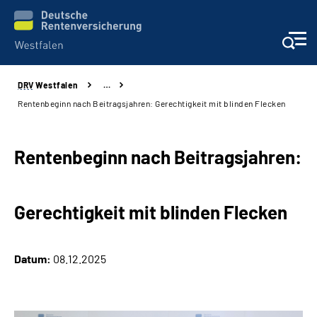
DRV
Westfalen
…
Kontakt und Beratung
Rentenbeginn nach Beitragsjahren: Gerechtigkeit mit blinden Flecken
Broschüren und mehr
Rentenbeginn nach Beitragsjahren:
Experten
Gerechtigkeit mit blinden Flecken
Presse
Karriere
Datum:
08.12.2025
Über uns