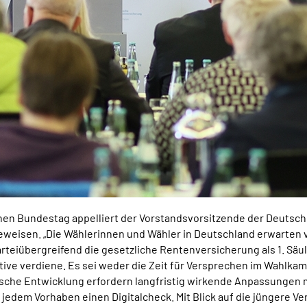
en Bundestag appelliert der Vorstandsvorsitzende der Deutsche
beweisen. „Die Wählerinnen und Wähler in Deutschland erwarten
arteiübergreifend die gesetzliche Rentenversicherung als 1. Säul
tive verdiene. Es sei weder die Zeit für Versprechen im Wahl
afische Entwicklung erfordern langfristig wirkende Anpassunge
 jedem Vorhaben einen Digitalcheck. Mit Blick auf die jüngere 