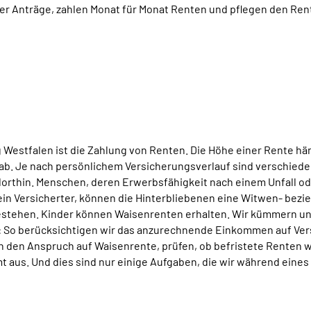
ber Anträge, zahlen Monat für Monat Renten und pflegen den Re
estfalen ist die Zahlung von Renten. Die Höhe einer Rente hä
ab. Je nach persönlichem Versicherungsverlauf sind verschied
 dorthin. Menschen, deren Erwerbsfähigkeit nach einem Unfall od
r ein Versicherter, können die Hinterbliebenen eine Witwen- be
estehen. Kinder können Waisenrenten erhalten. Wir kümmern un
g: So berücksichtigen wir das anzurechnende Einkommen auf Ve
 den Anspruch auf Waisenrente, prüfen, ob befristete Renten 
 aus. Und dies sind nur einige Aufgaben, die wir während eine