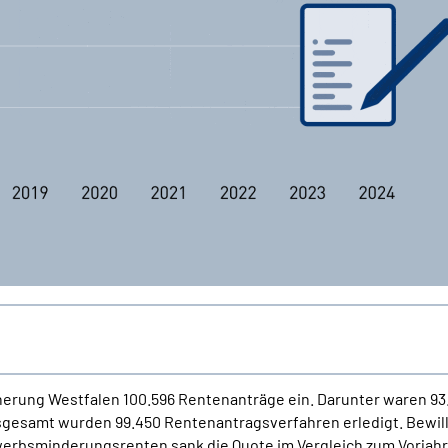
herung Westfalen 100.596 Rentenanträge ein. Darunter waren 93
gesamt wurden 99.450 Rentenantragsverfahren erledigt. Bewill
werbsminderungsrenten sank die Quote im Vergleich zum Vorjahr 