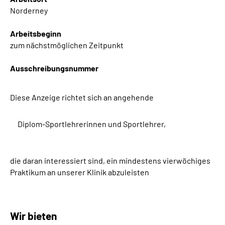
Online-Services
Norderney
Arbeitsbeginn
Inhalte in Gebärdensprache (DGS)
zum nächstmöglichen Zeitpunkt
Leichte Sprache
Ausschreibungsnummer
Suche
Diese Anzeige richtet sich an angehende
Diplom-Sportlehrerinnen und Sportlehrer,
Mein Kundenportal
die daran interessiert sind, ein mindestens vierwöchiges
Praktikum an unserer Klinik abzuleisten
Wir bieten