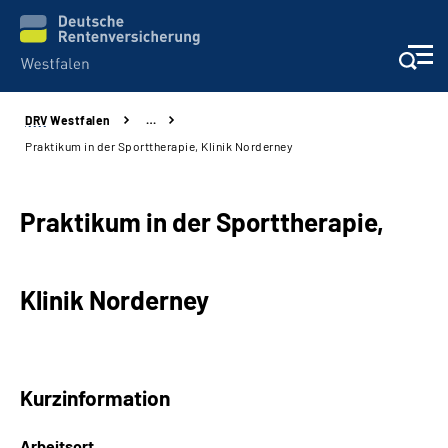
DRV
Westfalen
…
Kontakt und Beratung
Praktikum in der Sporttherapie, Klinik Norderney
Broschüren und mehr
Praktikum in der Sporttherapie,
Experten
Klinik Norderney
Presse
Karriere
Kurzinformation
Über uns
Arbeitsort