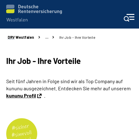
DRV
Westfalen
…
Ihr Job - Ihre Vorteile
Kontakt und Beratung
Broschüren und mehr
Ihr Job - Ihre Vorteile
Experten
Seit fünf Jahren in Folge sind wir als Top Company auf
kununu ausgezeichnet. Entdecken Sie mehr auf unserem
Presse
kununu Profil
.
Karriere
Über uns