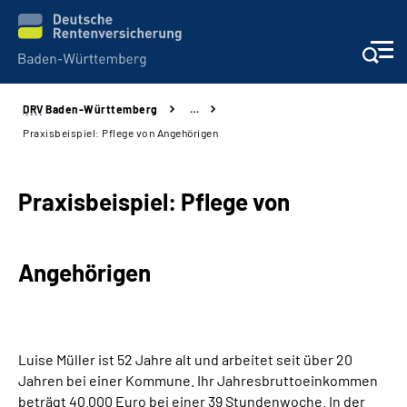
DRV
Baden-Württemberg
…
Beratung und Kontakt
Praxisbeispiel: Pflege von Angehörigen
Kunden
Praxisbeispiel: Pflege von
Online-Services
Angehörigen
Karriere
Presse
Luise Müller ist 52 Jahre alt und arbeitet seit über 20
Über uns
Jahren bei einer Kommune. Ihr Jahresbruttoeinkommen
beträgt 40.000 Euro bei einer 39 Stundenwoche. In der