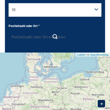
Inhalte in Gebärdensprache (DGS)
10
Leichte Sprache
10
Postleitzahl oder Ort *
Suche
20
30
Mein Kundenportal
Leaflet
| ©
OpenStreetMap
40
50
90
+