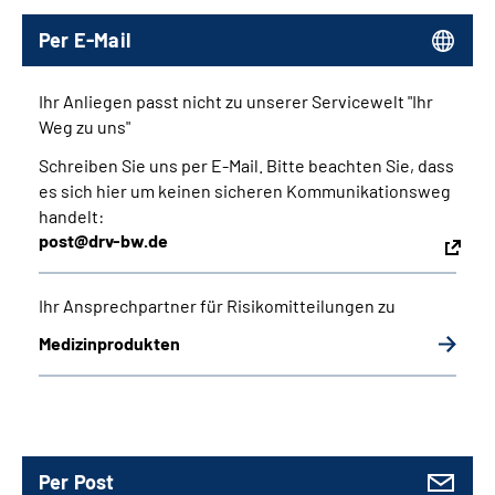
Inhalte in Gebärdensprache (DGS)
Per E-Mail
Leichte Sprache
Ihr Anliegen passt nicht zu unserer Servicewelt "Ihr
Weg zu uns"
Suche
Schreiben Sie uns per E-Mail. Bitte beachten Sie, dass
es sich hier um keinen sicheren Kommunikationsweg
handelt:
Mein Kundenportal
post@drv-bw.de
Ihr Ansprechpartner für Risikomitteilungen zu
Medizinprodukten
Per Post