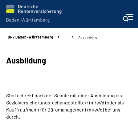
DRV
Baden-Württemberg
…
Ausbildung
Beratung und Kontakt
Kunden
Ausbildung
Online-Services
Karriere
Starte direkt nach der Schule mit einer Ausbildung als
Sozialversicherungsfachangestellte/r (m/w/d) oder als
Presse
Kauffrau/mann für Büromanagement (m/w/d) bei uns
durch.
Über uns