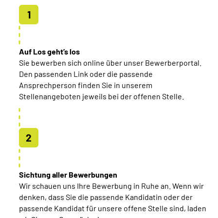
Inhalte in Gebärdensprache (DGS)
Leichte Sprache
Auf Los geht’s los
Suche
Sie bewerben sich online über unser Bewerberportal.
Den passenden Link oder die passende
Ansprechperson finden Sie in unserem
Stellenangeboten jeweils bei der offenen Stelle.
Mein Kundenportal
Sichtung aller Bewerbungen
Wir schauen uns Ihre Bewerbung in Ruhe an. Wenn wir
denken, dass Sie die passende Kandidatin oder der
passende Kandidat für unsere offene Stelle sind, laden