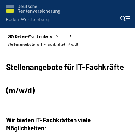
DRV
Baden-Württemberg
…
Beratung und Kontakt
Stellenangebote für IT-Fachkräfte (m/w/d)
Kunden
Stellenangebote für
IT-Fachkräfte
Online-Services
(
m
/
w
/
d
)
Karriere
Presse
Wir bieten IT-Fachkräften viele
Über uns
Möglichkeiten: