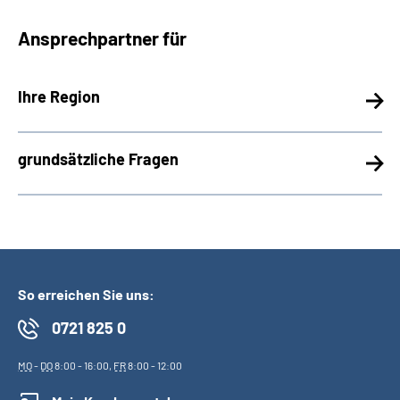
Inhalte in Gebärdensprache (DGS)
Ansprechpartner für
Leichte Sprache
Ihre Region
Suche
grundsätzliche Fragen
Mein Kundenportal
So erreichen Sie uns:
0721 825 0
MO
-
DO
8:00 - 16:00,
FR
8:00 - 12:00