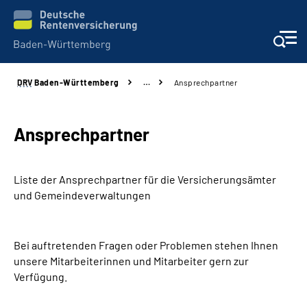
DRV
Baden-Württemberg
…
Ansprechpartner
Beratung und Kontakt
Kunden
Ansprechpartner
Online-Services
Liste der Ansprechpartner für die Versicherungsämter
und Gemeindeverwaltungen
Karriere
Presse
Bei auftretenden Fragen oder Problemen stehen Ihnen
unsere Mitarbeiterinnen und Mitarbeiter gern zur
Verfügung.
Über uns