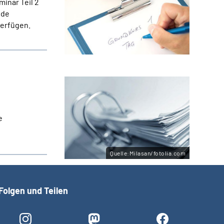
inar Teil 2
nde
verfügen.
e
Quelle:Milasan/fotolia.com
Folgen und Teilen