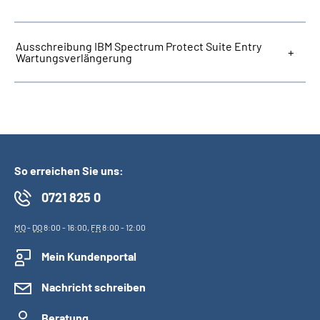
Inhalte in Gebärdensprache (DGS)
Ausschreibung IBM Spectrum Protect Suite Entry
Leichte Sprache
Wartungsverlängerung
Suche
Mein Kundenportal
So erreichen Sie uns:
0721 825 0
MO
-
DO
8:00 - 16:00,
FR
8:00 - 12:00
Mein Kundenportal
Nachricht schreiben
Beratung