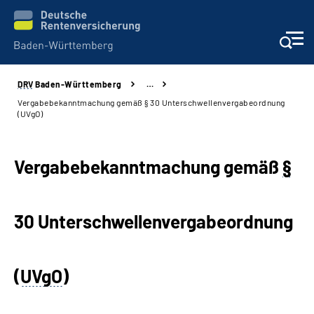
DRV
Baden-Württemberg
…
Beratung und Kontakt
Vergabebekanntmachung gemäß § 30 Unterschwellenvergabeordnung
(UVgO)
Kunden
Vergabebekanntmachung gemäß
§
Online-Services
Karriere
30 Unterschwellenvergabeordnung
Presse
(
UVgO
)
Über uns