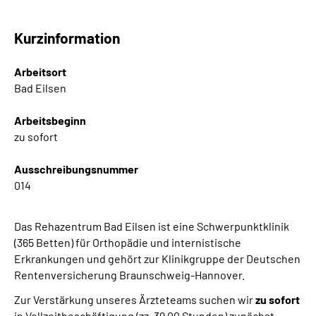
Online-Services
Kurzinformation
Inhalte in Gebärdensprache (DGS)
Arbeitsort
Leichte Sprache
Bad Eilsen
Arbeitsbeginn
Suche
zu sofort
Ausschreibungsnummer
014
Mein Kundenportal
Das Rehazentrum Bad Eilsen ist eine Schwerpunktklinik
(365 Betten) für Orthopädie und internistische
Erkrankungen und gehört zur Klinikgruppe der Deutschen
Rentenversicherung Braunschweig-Hannover.
Zur Verstärkung unseres Ärzteteams suchen wir
zu sofort
in Vollzeitbeschäftigung (zz. 39,00 Stunden) zunächst