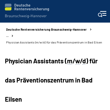
Deutsche Rentenversicherung Braunschweig-Hannover
Services
…
Physician Assistants (m/w/d) für das Präventionszentrum in Bad Eilsen
Beratung und Kontakt
Physician Assistants (
m
/
w
/
d
) für
Unsere Kliniken
Karriere
das Präventionszentrum in Bad
Presse
Eilsen
Über uns