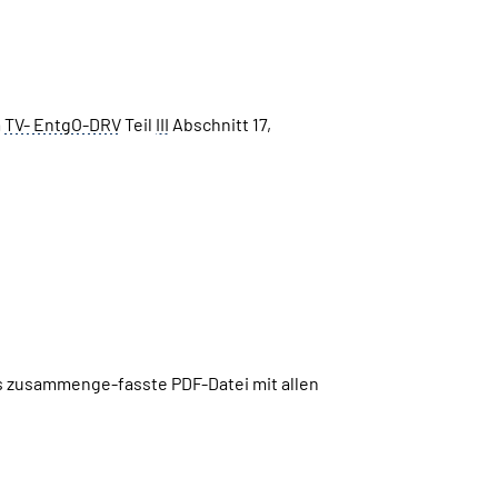
m
TV- EntgO-DRV
Teil
III
Abschnitt 17,
ls zusammenge-fasste PDF-Datei mit allen