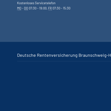
Kostenloses Servicetelefon
MO
-
DO
07:30 - 19:00,
FR
07:30 - 15:30
Deutsche Rentenversicherung Braunschweig-