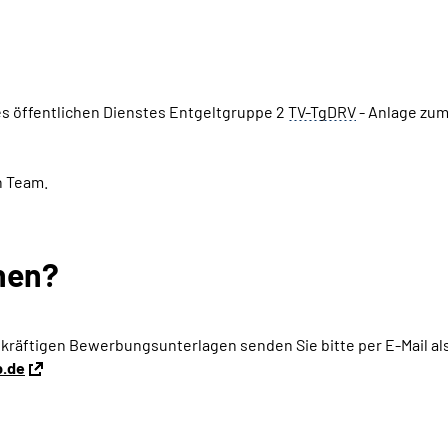
es öffentlichen Dienstes Entgeltgruppe 2
TV-TgDRV
- Anlage zu
n Team.
hen?
ekräftigen Bewerbungsunterlagen senden Sie bitte per E-Mail a
p.de