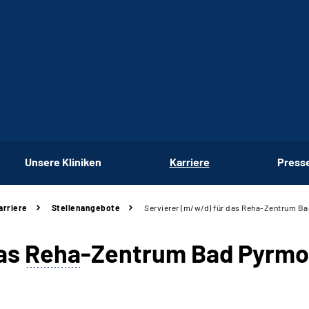
Unsere Kliniken
Karriere
Press
arriere
Stellenangebote
Servierer (m/w/d) für das Reha-Zentrum B
das
Reha
-Zentrum Bad Pyrmo