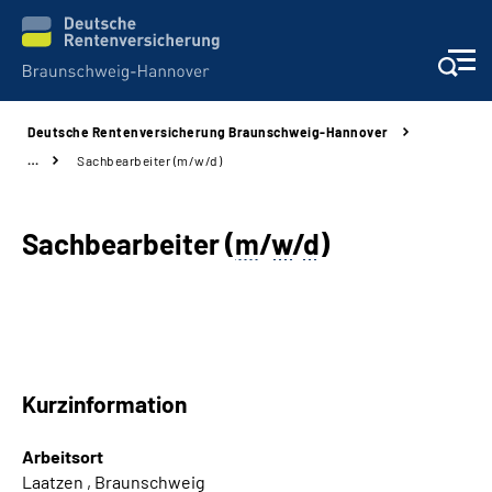
Deutsche Rentenversicherung Braunschweig-Hannover
Services
…
Sachbearbeiter (m/w/d)
Beratung und Kontakt
Sachbearbeiter (
m
/
w
/
d
)
Unsere Kliniken
Karriere
Presse
Kurzinformation
Über uns
Arbeitsort
Laatzen , Braunschweig