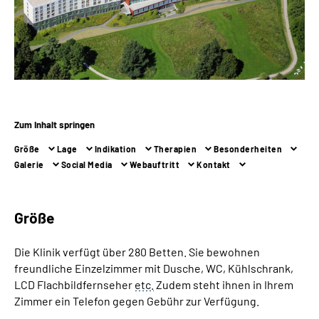
Online-Services
Inhalte in Gebärdensprache (DGS)
Leichte Sprache
Zum Inhalt springen
Suche
Größe
Lage
Indikation
Therapien
Besonderheiten
Galerie
Social Media
Webauftritt
Kontakt
Mein Kundenportal
Größe
Die Klinik verfügt über 280 Betten. Sie bewohnen
freundliche Einzelzimmer mit Dusche, WC, Kühlschrank,
LCD Flachbildfernseher
etc.
Zudem steht ihnen in Ihrem
Zimmer ein Telefon gegen Gebühr zur Verfügung.