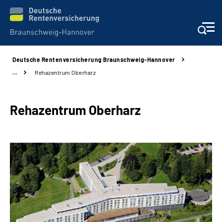
Deutsche Rentenversicherung Braunschweig-Hannover
Services
…
Rehazentrum Oberharz
Beratung und Kontakt
Rehazentrum Oberharz
Unsere Kliniken
Karriere
Presse
Über uns