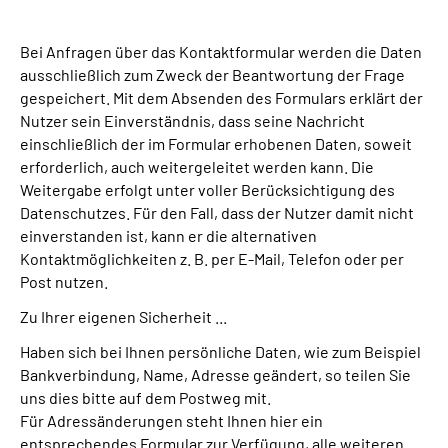
Online-Services
Bei Anfragen über das Kontaktformular werden die Daten
Inhalte in Gebärdensprache (DGS)
ausschließlich zum Zweck der Beantwortung der Frage
gespeichert. Mit dem Absenden des Formulars erklärt der
Nutzer sein Einverständnis, dass seine Nachricht
Leichte Sprache
einschließlich der im Formular erhobenen Daten, soweit
erforderlich, auch weitergeleitet werden kann. Die
Suche
Weitergabe erfolgt unter voller Berücksichtigung des
Datenschutzes. Für den Fall, dass der Nutzer damit nicht
einverstanden ist, kann er die alternativen
Kontaktmöglichkeiten z. B. per E-Mail, Telefon oder per
Mein Kundenportal
Post nutzen.
Zu Ihrer eigenen Sicherheit ...
Haben sich bei Ihnen persönliche Daten, wie zum Beispiel
Bankverbindung, Name, Adresse geändert, so teilen Sie
uns dies bitte auf dem Postweg mit.
Für Adressänderungen steht Ihnen hier ein
entsprechendes Formular zur Verfügung, alle weiteren