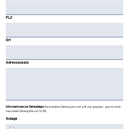
PLZ
Ort
Adresszusatz
Informationen zur Dateianlage
Die erlaubten Dateitypen sind .pdf und .jpeg bzw. .jpg mit einer
maximalen Dateigröße von 10 MB.
Anlage