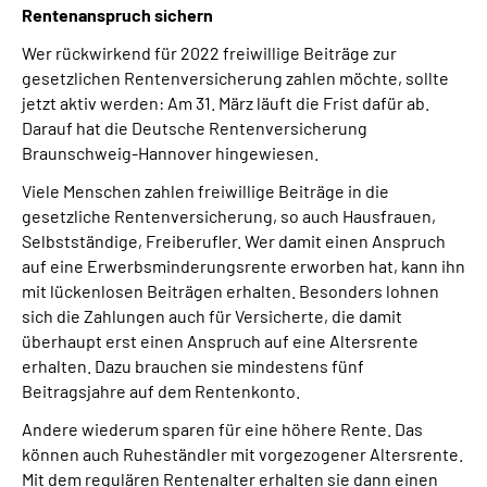
Rentenanspruch sichern
Online-Services
Wer rückwirkend für 2022 freiwillige Beiträge zur
Inhalte in Gebärdensprache (DGS)
gesetzlichen Rentenversicherung zahlen möchte, sollte
jetzt aktiv werden: Am 31. März läuft die Frist dafür ab.
Darauf hat die Deutsche Rentenversicherung
Leichte Sprache
Braunschweig-Hannover hingewiesen.
Viele Menschen zahlen freiwillige Beiträge in die
Suche
gesetzliche Rentenversicherung, so auch Hausfrauen,
Selbstständige, Freiberufler. Wer damit einen Anspruch
auf eine Erwerbsminderungsrente erworben hat, kann ihn
Mein Kundenportal
mit lückenlosen Beiträgen erhalten. Besonders lohnen
sich die Zahlungen auch für Versicherte, die damit
überhaupt erst einen Anspruch auf eine Altersrente
erhalten. Dazu brauchen sie mindestens fünf
Beitragsjahre auf dem Rentenkonto.
Andere wiederum sparen für eine höhere Rente. Das
können auch Ruheständler mit vorgezogener Altersrente.
Mit dem regulären Rentenalter erhalten sie dann einen