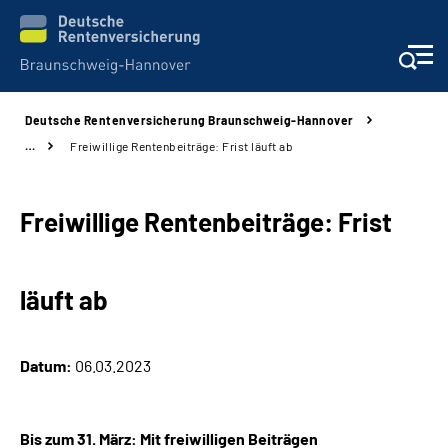
Deutsche Rentenversicherung Braunschweig-Hannover
Services
…
Freiwillige Rentenbeiträge: Frist läuft ab
Beratung und Kontakt
Freiwillige Rentenbeiträge: Frist
Unsere Kliniken
läuft ab
Karriere
Presse
Datum:
06.03.2023
Über uns
Bis zum 31. März: Mit freiwilligen Beiträgen