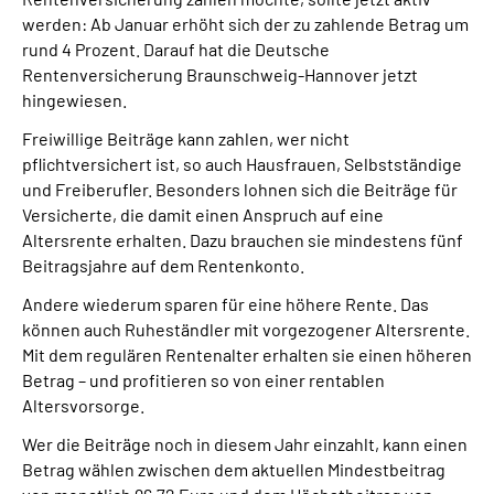
Online-Services
werden: Ab Januar erhöht sich der zu zahlende Betrag um
rund 4 Prozent. Darauf hat die Deutsche
Rentenversicherung Braunschweig-Hannover jetzt
Inhalte in Gebärdensprache (DGS)
hingewiesen.
Leichte Sprache
Freiwillige Beiträge kann zahlen, wer nicht
pflichtversichert ist, so auch Hausfrauen, Selbstständige
und Freiberufler. Besonders lohnen sich die Beiträge für
Suche
Versicherte, die damit einen Anspruch auf eine
Altersrente erhalten. Dazu brauchen sie mindestens fünf
Beitragsjahre auf dem Rentenkonto.
Mein Kundenportal
Andere wiederum sparen für eine höhere Rente. Das
können auch Ruheständler mit vorgezogener Altersrente.
Mit dem regulären Rentenalter erhalten sie einen höheren
Betrag – und profitieren so von einer rentablen
Altersvorsorge.
Wer die Beiträge noch in diesem Jahr einzahlt, kann einen
Betrag wählen zwischen dem aktuellen Mindestbeitrag