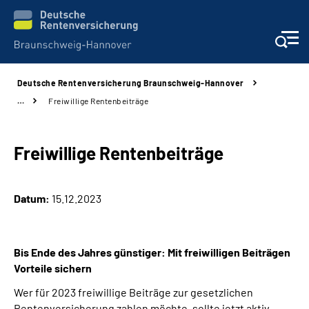
Deutsche Rentenversicherung Braunschweig-Hannover
Services
…
Freiwillige Rentenbeiträge
Beratung und Kontakt
Freiwillige Rentenbeiträge
Unsere Kliniken
Datum:
15.12.2023
Karriere
Presse
Bis Ende des Jahres günstiger: Mit freiwilligen Beiträgen
Vorteile sichern
Über uns
Wer für 2023 freiwillige Beiträge zur gesetzlichen
Rentenversicherung zahlen möchte, sollte jetzt aktiv