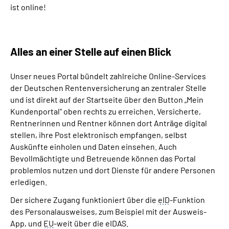
ist online!
Online-Services
Inhalte in Gebärdensprache (DGS)
Alles an einer Stelle auf einen Blick
Leichte Sprache
Unser neues Portal bündelt zahlreiche Online-Services
der Deutschen Rentenversicherung an zentraler Stelle
Suche
und ist direkt auf der Startseite über den Button „Mein
Kundenportal" oben rechts zu erreichen. Versicherte,
Rentnerinnen und Rentner können dort Anträge digital
stellen, ihre Post elektronisch empfangen, selbst
Mein Kundenportal
Auskünfte einholen und Daten einsehen. Auch
Bevollmächtigte und Betreuende können das Portal
problemlos nutzen und dort Dienste für andere Personen
erledigen.
Der sichere Zugang funktioniert über die
eID
-Funktion
des Personalausweises, zum Beispiel mit der Ausweis-
App, und
EU
-weit über die eIDAS.