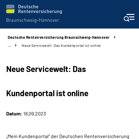
Deutsche Rentenversicherung Braunschweig-Hannover
Services
…
Neue Servicewelt: Das Kundenportal ist online
Beratung und Kontakt
Neue Servicewelt: Das
Unsere Kliniken
Kundenportal ist online
Karriere
Presse
Datum:
18.09.2023
Über uns
„Mein Kundenportal“ der Deutschen Rentenversicherung