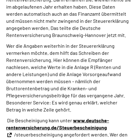
Online-Services
im abgelaufenen Jahr erhalten haben. Diese Daten
werden automatisch auch an das Finanzamt übermittelt
und müssen nicht mehr zwingend in der Steuererklärung
Inhalte in Gebärdensprache (DGS)
angegeben werden. Das teilte die Deutsche
Rentenversicherung Braunschweig-Hannover jetzt mit.
Leichte Sprache
Wer die Angaben weiterhin in der Steuererklärung
vermerken möchte, dem hilft das Schreiben der
Suche
Rentenversicherung. Hier können die Empfänger
nachlesen, welche Werte in die Anlage R (Renten und
andere Leistungen) und die Anlage Vorsorgeaufwand
übernommen werden müssen – nämlich der
Mein Kundenportal
Bruttorentenbetrag und die Kranken- und
Pflegeversicherungsbeiträge für das vergangene Jahr.
Besonderer Service: Es wird genau erklärt, welcher
Betrag in welche Zeile gehört.
Die Bescheinigung kann unter
www.deutsche-
rentenversicherung.de/Steuerbescheinigung
/steuerbescheinigung angefordert werden. Wer den