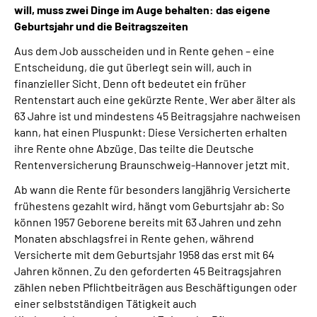
will, muss zwei Dinge im Auge behalten: das eigene
Online-Services
Geburtsjahr und die Beitragszeiten
Inhalte in Gebärdensprache (DGS)
Aus dem Job ausscheiden und in Rente gehen – eine
Entscheidung, die gut überlegt sein will, auch in
finanzieller Sicht. Denn oft bedeutet ein früher
Leichte Sprache
Rentenstart auch eine gekürzte Rente. Wer aber älter als
63 Jahre ist und mindestens 45 Beitragsjahre nachweisen
Suche
kann, hat einen Pluspunkt: Diese Versicherten erhalten
ihre Rente ohne Abzüge. Das teilte die Deutsche
Rentenversicherung Braunschweig-Hannover jetzt mit.
Mein Kundenportal
Ab wann die Rente für besonders langjährig Versicherte
frühestens gezahlt wird, hängt vom Geburtsjahr ab: So
können 1957 Geborene bereits mit 63 Jahren und zehn
Monaten abschlagsfrei in Rente gehen, während
Versicherte mit dem Geburtsjahr 1958 das erst mit 64
Jahren können. Zu den geforderten 45 Beitragsjahren
zählen neben Pflichtbeiträgen aus Beschäftigungen oder
einer selbstständigen Tätigkeit auch