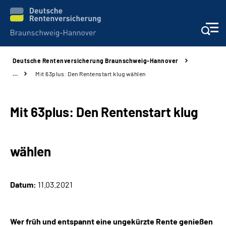
Deutsche Rentenversicherung Braunschweig-Hannover
Services
…
Mit 63plus: Den Rentenstart klug wählen
Beratung und Kontakt
Mit 63plus: Den Rentenstart klug
Unsere Kliniken
wählen
Karriere
Presse
Datum:
11.03.2021
Über uns
Wer früh und entspannt eine ungekürzte Rente genießen