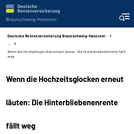
Deutsche Rentenversicherung Braunschweig-Hannover
Services
…
Wenn die Hochzeitsglocken erneut läuten: Die Hinterbliebenenrente fällt
Beratung und Kontakt
weg
Unsere Kliniken
Wenn die Hochzeitsglocken erneut
Karriere
läuten: Die Hinterbliebenenrente
Presse
Über uns
fällt weg