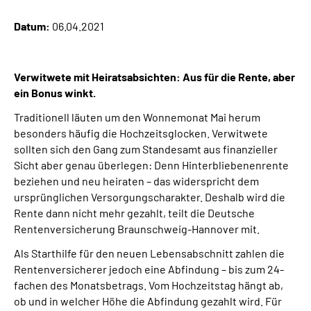
Online-Services
Datum:
06.04.2021
Inhalte in Gebärdensprache (DGS)
Verwitwete mit Heiratsabsichten: Aus für die Rente, aber
Leichte Sprache
ein Bonus winkt.
Traditionell läuten um den Wonnemonat Mai herum
Suche
besonders häufig die Hochzeitsglocken. Verwitwete
sollten sich den Gang zum Standesamt aus finanzieller
Sicht aber genau überlegen: Denn Hinterbliebenenrente
beziehen und neu heiraten – das widerspricht dem
Mein Kundenportal
ursprünglichen Versorgungscharakter. Deshalb wird die
Rente dann nicht mehr gezahlt, teilt die Deutsche
Rentenversicherung Braunschweig-Hannover mit.
Als Starthilfe für den neuen Lebensabschnitt zahlen die
Rentenversicherer jedoch eine Abfindung – bis zum 24-
fachen des Monatsbetrags. Vom Hochzeitstag hängt ab,
ob und in welcher Höhe die Abfindung gezahlt wird. Für