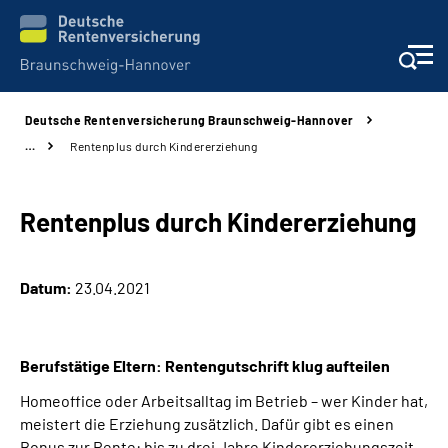
Deutsche Rentenversicherung Braunschweig-Hannover
Services
…
Rentenplus durch Kindererziehung
Beratung und Kontakt
Rentenplus durch Kindererziehung
Unsere Kliniken
Datum:
23.04.2021
Karriere
Presse
Berufstätige Eltern: Rentengutschrift klug aufteilen
Homeoffice oder Arbeitsalltag im Betrieb – wer Kinder hat,
Über uns
meistert die Erziehung zusätzlich. Dafür gibt es einen
Bonus zur Rente: bis zu drei Jahre Kindererziehungszeit.