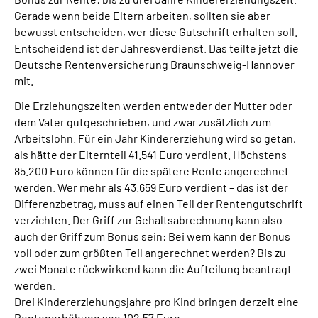
Online-Services
Gerade wenn beide Eltern arbeiten, sollten sie aber
bewusst entscheiden, wer diese Gutschrift erhalten soll.
Entscheidend ist der Jahresverdienst. Das teilte jetzt die
Inhalte in Gebärdensprache (DGS)
Deutsche Rentenversicherung Braunschweig-Hannover
mit.
Leichte Sprache
Die Erziehungszeiten werden entweder der Mutter oder
dem Vater gutgeschrieben, und zwar zusätzlich zum
Suche
Arbeitslohn. Für ein Jahr Kindererziehung wird so getan,
als hätte der Elternteil 41.541 Euro verdient. Höchstens
85.200 Euro können für die spätere Rente angerechnet
werden. Wer mehr als 43.659 Euro verdient – das ist der
Mein Kundenportal
Differenzbetrag, muss auf einen Teil der Rentengutschrift
verzichten. Der Griff zur Gehaltsabrechnung kann also
auch der Griff zum Bonus sein: Bei wem kann der Bonus
voll oder zum größten Teil angerechnet werden? Bis zu
zwei Monate rückwirkend kann die Aufteilung beantragt
werden.
Drei Kindererziehungsjahre pro Kind bringen derzeit eine
Rentenerhöhung von 102,57 Euro.