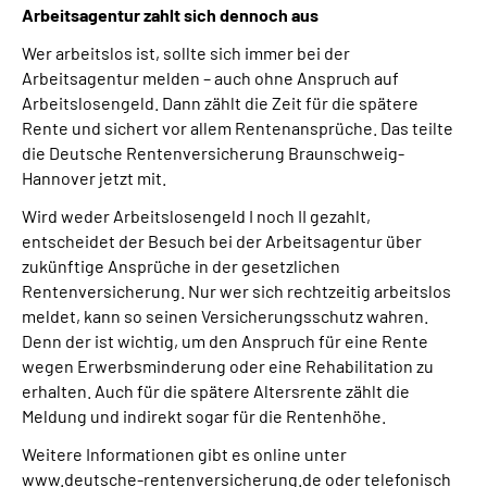
Arbeitsagentur zahlt sich dennoch aus
Online-Services
Wer arbeitslos ist, sollte sich immer bei der
Inhalte in Gebärdensprache (DGS)
Arbeitsagentur melden – auch ohne Anspruch auf
Arbeitslosengeld. Dann zählt die Zeit für die spätere
Rente und sichert vor allem Rentenansprüche. Das teilte
Leichte Sprache
die Deutsche Rentenversicherung Braunschweig-
Hannover jetzt mit.
Suche
Wird weder Arbeitslosengeld I noch II gezahlt,
entscheidet der Besuch bei der Arbeitsagentur über
zukünftige Ansprüche in der gesetzlichen
Mein Kundenportal
Rentenversicherung. Nur wer sich rechtzeitig arbeitslos
meldet, kann so seinen Versicherungsschutz wahren.
Denn der ist wichtig, um den Anspruch für eine Rente
wegen Erwerbsminderung oder eine Rehabilitation zu
erhalten. Auch für die spätere Altersrente zählt die
Meldung und indirekt sogar für die Rentenhöhe.
Weitere Informationen gibt es online unter
www.deutsche-rentenversicherung.de oder telefonisch