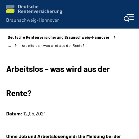
Deutsche Rentenversicherung Braunschweig-Hannover
Services
…
Arbeitslos – was wird aus der Rente?
Beratung und Kontakt
Arbeitslos – was wird aus der
Unsere Kliniken
Rente?
Karriere
Presse
Datum:
12.05.2021
Über uns
Ohne Job und Arbeitslosengeld: Die Meldung bei der