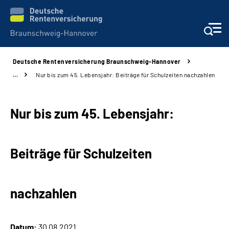
Deutsche Rentenversicherung Braunschweig-Hannover
Services
…
Nur bis zum 45. Lebensjahr: Beiträge für Schulzeiten nachzahlen
Beratung und Kontakt
Nur bis zum 45. Lebensjahr:
Unsere Kliniken
Beiträge für Schulzeiten
Karriere
Presse
nachzahlen
Über uns
Datum:
30.08.2021